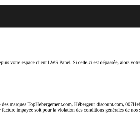
 vous essayez d’accéder est susp
depuis votre espace client LWS Panel. Si celle-ci est dépassée, alors votre
taire des marques TopHebergement.com, Hébergeur-discount.com, 007H
ur facture impayée soit pour la violation des conditions générales de nos 