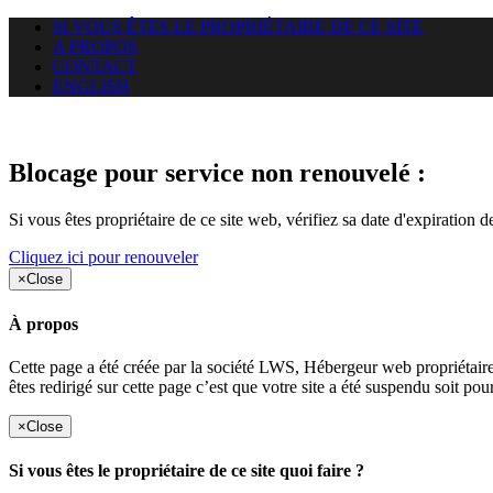
SI VOUS ÊTES LE PROPRIÉTAIRE DE CE SITE
A PROPOS
CONTACT
ENGLISH
Le site web duoscom.com auquel
Blocage pour service non renouvelé :
Si vous êtes propriétaire de ce site web, vérifiez sa date d'expiration 
Cliquez ici pour renouveler
×
Close
À propos
Cette page a été créée par la société LWS, Hébergeur web proprié
êtes redirigé sur cette page c’est que votre site a été suspendu soit po
×
Close
Si vous êtes le propriétaire de ce site quoi faire ?