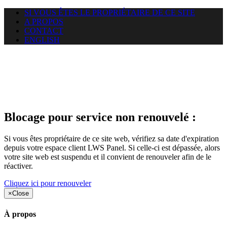
SI VOUS ÊTES LE PROPRIÉTAIRE DE CE SITE
A PROPOS
CONTACT
ENGLISH
Le site web duoscom.com
auquel vous essayez d’accéder
est suspendu
Blocage pour service non renouvelé :
Si vous êtes propriétaire de ce site web, vérifiez sa date d'expiration
depuis votre espace client LWS Panel. Si celle-ci est dépassée, alors
votre site web est suspendu et il convient de renouveler afin de le
réactiver.
Cliquez ici pour renouveler
×
Close
À propos