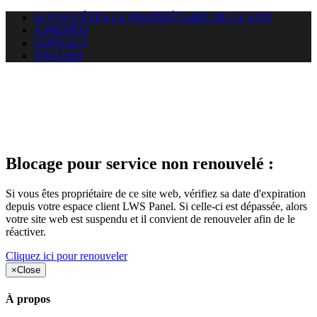
SI VOUS ÊTES LE PROPRIÉTAIRE DE CE SITE
A PROPOS
CONTACT
ENGLISH
Le site web duoscom.com
auquel vous essayez d’accéder
est suspendu
Blocage pour service non renouvelé :
Si vous êtes propriétaire de ce site web, vérifiez sa date d'expiration
depuis votre espace client LWS Panel. Si celle-ci est dépassée, alors
votre site web est suspendu et il convient de renouveler afin de le
réactiver.
Cliquez ici pour renouveler
×
Close
À propos