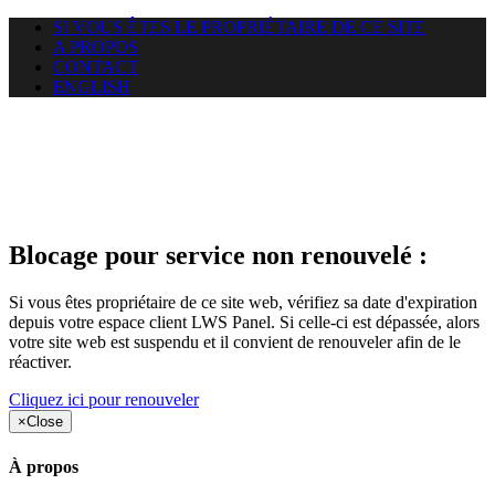
SI VOUS ÊTES LE PROPRIÉTAIRE DE CE SITE
A PROPOS
CONTACT
ENGLISH
Le site web duoscom.com
auquel vous essayez d’accéder
est suspendu
Blocage pour service non renouvelé :
Si vous êtes propriétaire de ce site web, vérifiez sa date d'expiration
depuis votre espace client LWS Panel. Si celle-ci est dépassée, alors
votre site web est suspendu et il convient de renouveler afin de le
réactiver.
Cliquez ici pour renouveler
×
Close
À propos