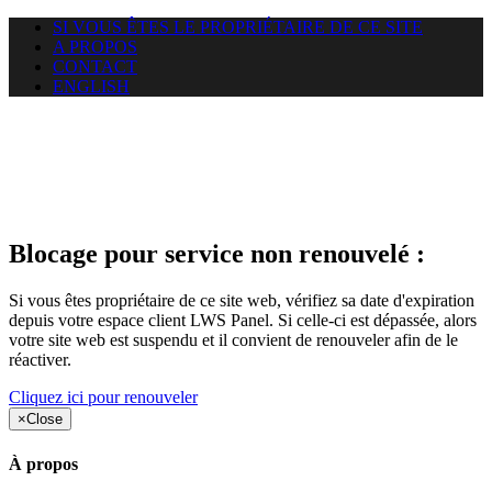
SI VOUS ÊTES LE PROPRIÉTAIRE DE CE SITE
A PROPOS
CONTACT
ENGLISH
Le site web duoscom.com
auquel vous essayez d’accéder
est suspendu
Blocage pour service non renouvelé :
Si vous êtes propriétaire de ce site web, vérifiez sa date d'expiration
depuis votre espace client LWS Panel. Si celle-ci est dépassée, alors
votre site web est suspendu et il convient de renouveler afin de le
réactiver.
Cliquez ici pour renouveler
×
Close
À propos