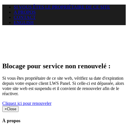
SI VOUS ÊTES LE PROPRIÉTAIRE DE CE SITE
A PROPOS
CONTACT
ENGLISH
Le site web duoscom.com
auquel vous essayez d’accéder
est suspendu
Blocage pour service non renouvelé :
Si vous êtes propriétaire de ce site web, vérifiez sa date d'expiration
depuis votre espace client LWS Panel. Si celle-ci est dépassée, alors
votre site web est suspendu et il convient de renouveler afin de le
réactiver.
Cliquez ici pour renouveler
×
Close
À propos