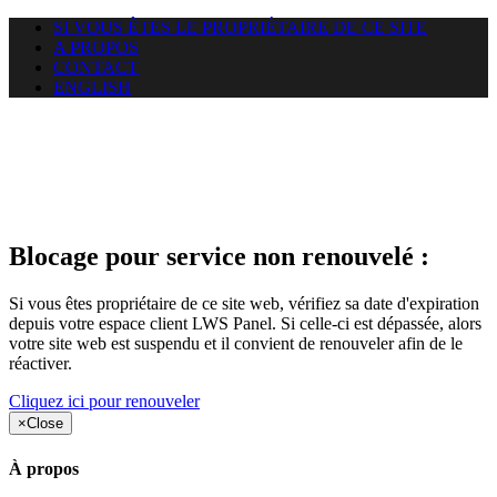
SI VOUS ÊTES LE PROPRIÉTAIRE DE CE SITE
A PROPOS
CONTACT
ENGLISH
Le site web duoscom.com
auquel vous essayez d’accéder
est suspendu
Blocage pour service non renouvelé :
Si vous êtes propriétaire de ce site web, vérifiez sa date d'expiration
depuis votre espace client LWS Panel. Si celle-ci est dépassée, alors
votre site web est suspendu et il convient de renouveler afin de le
réactiver.
Cliquez ici pour renouveler
×
Close
À propos