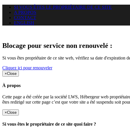
SI VOUS ÊTES LE PROPRIÉTAIRE DE CE SITE
A PROPOS
CONTACT
ENGLISH
Le site web duoscom.com auquel
Blocage pour service non renouvelé :
Si vous êtes propriétaire de ce site web, vérifiez sa date d'expiration 
Cliquez ici pour renouveler
×
Close
À propos
Cette page a été créée par la société LWS, Hébergeur web proprié
êtes redirigé sur cette page c’est que votre site a été suspendu soit po
×
Close
Si vous êtes le propriétaire de ce site quoi faire ?