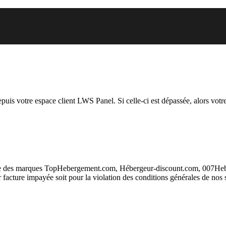
 vous essayez d’accéder est susp
depuis votre espace client LWS Panel. Si celle-ci est dépassée, alors votre
taire des marques TopHebergement.com, Hébergeur-discount.com, 007H
ur facture impayée soit pour la violation des conditions générales de nos 