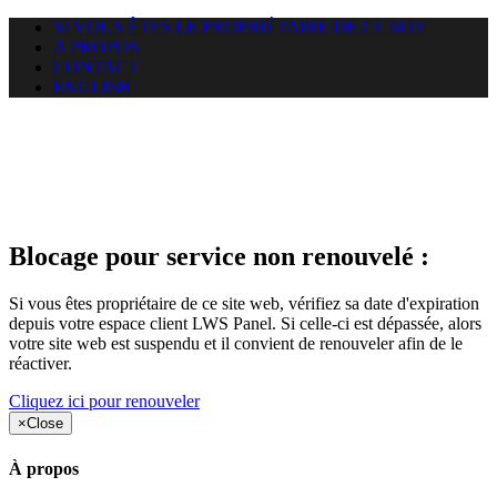
SI VOUS ÊTES LE PROPRIÉTAIRE DE CE SITE
A PROPOS
CONTACT
ENGLISH
Le site web duoscom.com
auquel vous essayez d’accéder
est suspendu
Blocage pour service non renouvelé :
Si vous êtes propriétaire de ce site web, vérifiez sa date d'expiration
depuis votre espace client LWS Panel. Si celle-ci est dépassée, alors
votre site web est suspendu et il convient de renouveler afin de le
réactiver.
Cliquez ici pour renouveler
×
Close
À propos