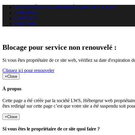
SI VOUS ÊTES LE PROPRIÉTAIRE DE CE SITE
A PROPOS
CONTACT
ENGLISH
Le site web duoscom.com auquel
Blocage pour service non renouvelé :
Si vous êtes propriétaire de ce site web, vérifiez sa date d'expiration 
Cliquez ici pour renouveler
×
Close
À propos
Cette page a été créée par la société LWS, Hébergeur web proprié
êtes redirigé sur cette page c’est que votre site a été suspendu soit po
×
Close
Si vous êtes le propriétaire de ce site quoi faire ?