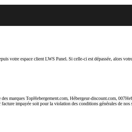
 vous essayez d’accéder est susp
depuis votre espace client LWS Panel. Si celle-ci est dépassée, alors votre
taire des marques TopHebergement.com, Hébergeur-discount.com, 007H
ur facture impayée soit pour la violation des conditions générales de nos 