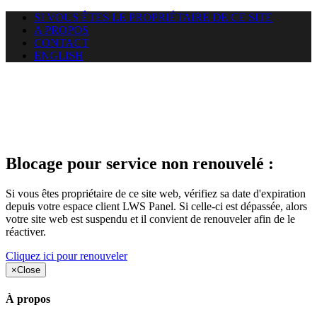
SI VOUS ÊTES LE PROPRIÉTAIRE DE CE SITE
A PROPOS
CONTACT
ENGLISH
Le site web duoscom.com
auquel vous essayez d’accéder
est suspendu
Blocage pour service non renouvelé :
Si vous êtes propriétaire de ce site web, vérifiez sa date d'expiration
depuis votre espace client LWS Panel. Si celle-ci est dépassée, alors
votre site web est suspendu et il convient de renouveler afin de le
réactiver.
Cliquez ici pour renouveler
×
Close
À propos