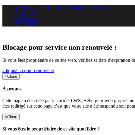
SI VOUS ÊTES LE PROPRIÉTAIRE DE CE SITE
A PROPOS
CONTACT
ENGLISH
Le site web duoscom.com auquel
Blocage pour service non renouvelé :
Si vous êtes propriétaire de ce site web, vérifiez sa date d'expiration 
Cliquez ici pour renouveler
×
Close
À propos
Cette page a été créée par la société LWS, Hébergeur web proprié
êtes redirigé sur cette page c’est que votre site a été suspendu soit po
×
Close
Si vous êtes le propriétaire de ce site quoi faire ?