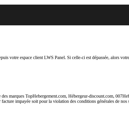
 vous essayez d’accéder est susp
depuis votre espace client LWS Panel. Si celle-ci est dépassée, alors votre
taire des marques TopHebergement.com, Hébergeur-discount.com, 007H
ur facture impayée soit pour la violation des conditions générales de nos 