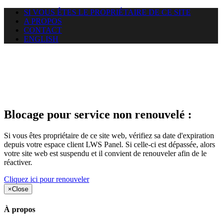
SI VOUS ÊTES LE PROPRIÉTAIRE DE CE SITE
A PROPOS
CONTACT
ENGLISH
Le site web duoscom.com
auquel vous essayez d’accéder
est suspendu
Blocage pour service non renouvelé :
Si vous êtes propriétaire de ce site web, vérifiez sa date d'expiration
depuis votre espace client LWS Panel. Si celle-ci est dépassée, alors
votre site web est suspendu et il convient de renouveler afin de le
réactiver.
Cliquez ici pour renouveler
×
Close
À propos