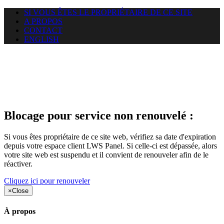
SI VOUS ÊTES LE PROPRIÉTAIRE DE CE SITE
A PROPOS
CONTACT
ENGLISH
Le site web duoscom.com
auquel vous essayez d’accéder
est suspendu
Blocage pour service non renouvelé :
Si vous êtes propriétaire de ce site web, vérifiez sa date d'expiration
depuis votre espace client LWS Panel. Si celle-ci est dépassée, alors
votre site web est suspendu et il convient de renouveler afin de le
réactiver.
Cliquez ici pour renouveler
×
Close
À propos