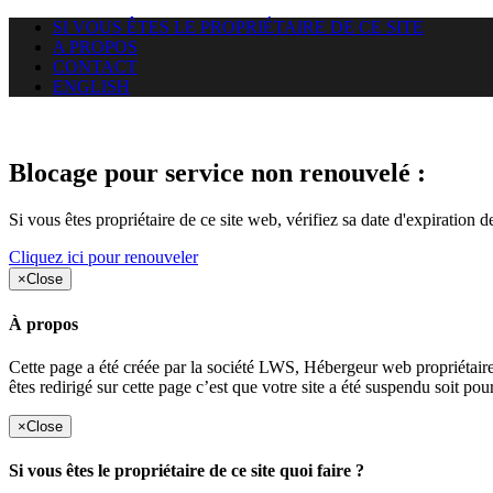
SI VOUS ÊTES LE PROPRIÉTAIRE DE CE SITE
A PROPOS
CONTACT
ENGLISH
Le site web duoscom.com auquel
Blocage pour service non renouvelé :
Si vous êtes propriétaire de ce site web, vérifiez sa date d'expiration 
Cliquez ici pour renouveler
×
Close
À propos
Cette page a été créée par la société LWS, Hébergeur web proprié
êtes redirigé sur cette page c’est que votre site a été suspendu soit po
×
Close
Si vous êtes le propriétaire de ce site quoi faire ?