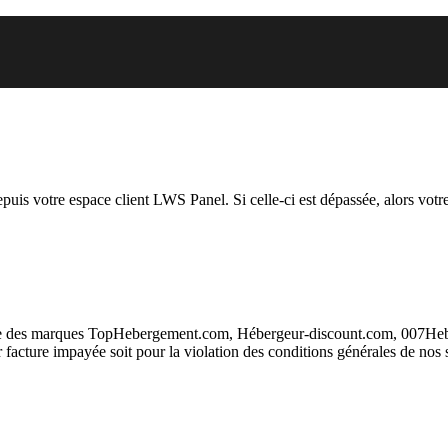
 vous essayez d’accéder est susp
depuis votre espace client LWS Panel. Si celle-ci est dépassée, alors votre
taire des marques TopHebergement.com, Hébergeur-discount.com, 007H
ur facture impayée soit pour la violation des conditions générales de nos 