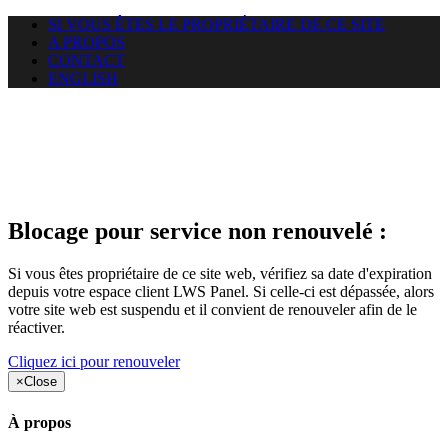
SI VOUS ÊTES LE PROPRIÉTAIRE DE CE SITE
A PROPOS
CONTACT
ENGLISH
Le site web duoscom.com
auquel vous essayez d’accéder
est suspendu
Blocage pour service non renouvelé :
Si vous êtes propriétaire de ce site web, vérifiez sa date d'expiration
depuis votre espace client LWS Panel. Si celle-ci est dépassée, alors
votre site web est suspendu et il convient de renouveler afin de le
réactiver.
Cliquez ici pour renouveler
×
Close
À propos