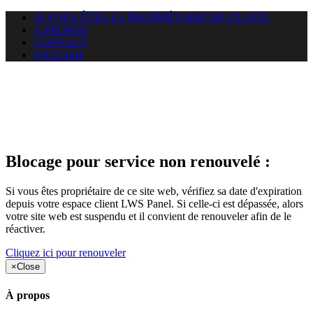
SI VOUS ÊTES LE PROPRIÉTAIRE DE CE SITE
A PROPOS
CONTACT
ENGLISH
Le site web duoscom.com
auquel vous essayez d’accéder
est suspendu
Blocage pour service non renouvelé :
Si vous êtes propriétaire de ce site web, vérifiez sa date d'expiration
depuis votre espace client LWS Panel. Si celle-ci est dépassée, alors
votre site web est suspendu et il convient de renouveler afin de le
réactiver.
Cliquez ici pour renouveler
×
Close
À propos