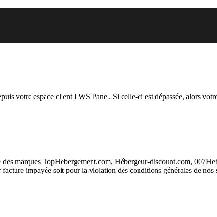
 vous essayez d’accéder est susp
depuis votre espace client LWS Panel. Si celle-ci est dépassée, alors votre
taire des marques TopHebergement.com, Hébergeur-discount.com, 007H
ur facture impayée soit pour la violation des conditions générales de nos 