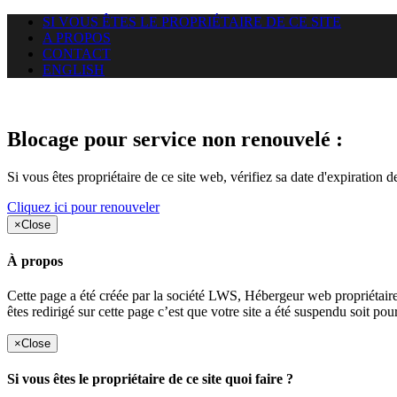
SI VOUS ÊTES LE PROPRIÉTAIRE DE CE SITE
A PROPOS
CONTACT
ENGLISH
Le site web duoscom.com auquel
Blocage pour service non renouvelé :
Si vous êtes propriétaire de ce site web, vérifiez sa date d'expiration 
Cliquez ici pour renouveler
×
Close
À propos
Cette page a été créée par la société LWS, Hébergeur web proprié
êtes redirigé sur cette page c’est que votre site a été suspendu soit po
×
Close
Si vous êtes le propriétaire de ce site quoi faire ?