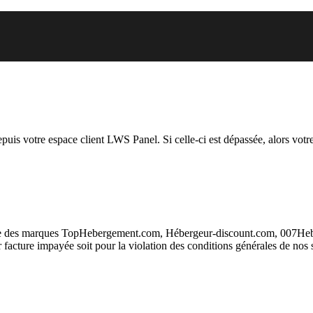
 vous essayez d’accéder est susp
depuis votre espace client LWS Panel. Si celle-ci est dépassée, alors votre
taire des marques TopHebergement.com, Hébergeur-discount.com, 007H
ur facture impayée soit pour la violation des conditions générales de nos 