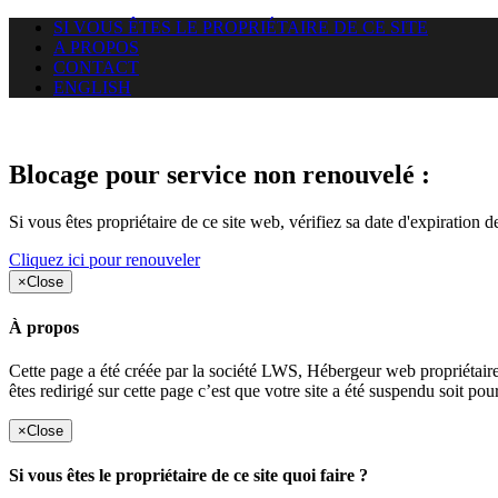
SI VOUS ÊTES LE PROPRIÉTAIRE DE CE SITE
A PROPOS
CONTACT
ENGLISH
Le site web duoscom.com auquel
Blocage pour service non renouvelé :
Si vous êtes propriétaire de ce site web, vérifiez sa date d'expiration 
Cliquez ici pour renouveler
×
Close
À propos
Cette page a été créée par la société LWS, Hébergeur web proprié
êtes redirigé sur cette page c’est que votre site a été suspendu soit po
×
Close
Si vous êtes le propriétaire de ce site quoi faire ?