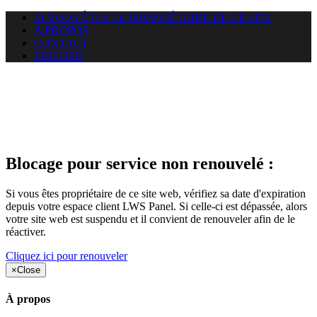
SI VOUS ÊTES LE PROPRIÉTAIRE DE CE SITE
A PROPOS
CONTACT
ENGLISH
Le site web duoscom.com
auquel vous essayez d’accéder
est suspendu
Blocage pour service non renouvelé :
Si vous êtes propriétaire de ce site web, vérifiez sa date d'expiration
depuis votre espace client LWS Panel. Si celle-ci est dépassée, alors
votre site web est suspendu et il convient de renouveler afin de le
réactiver.
Cliquez ici pour renouveler
×
Close
À propos