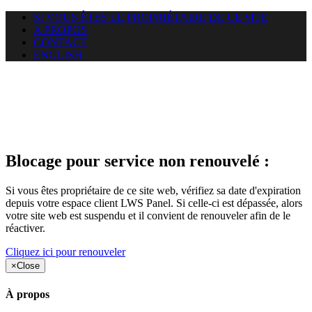
SI VOUS ÊTES LE PROPRIÉTAIRE DE CE SITE
A PROPOS
CONTACT
ENGLISH
Le site web duoscom.com
auquel vous essayez d’accéder
est suspendu
Blocage pour service non renouvelé :
Si vous êtes propriétaire de ce site web, vérifiez sa date d'expiration
depuis votre espace client LWS Panel. Si celle-ci est dépassée, alors
votre site web est suspendu et il convient de renouveler afin de le
réactiver.
Cliquez ici pour renouveler
×
Close
À propos