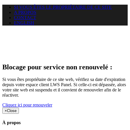
SI VOUS ÊTES LE PROPRIÉTAIRE DE CE SITE
A PROPOS
CONTACT
ENGLISH
Le site web duoscom.com
auquel vous essayez d’accéder
est suspendu
Blocage pour service non renouvelé :
Si vous êtes propriétaire de ce site web, vérifiez sa date d'expiration
depuis votre espace client LWS Panel. Si celle-ci est dépassée, alors
votre site web est suspendu et il convient de renouveler afin de le
réactiver.
Cliquez ici pour renouveler
×
Close
À propos