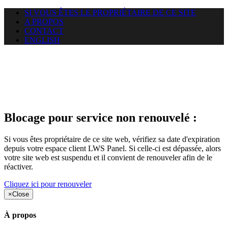
SI VOUS ÊTES LE PROPRIÉTAIRE DE CE SITE
A PROPOS
CONTACT
ENGLISH
Le site web duoscom.com
auquel vous essayez d’accéder
est suspendu
Blocage pour service non renouvelé :
Si vous êtes propriétaire de ce site web, vérifiez sa date d'expiration
depuis votre espace client LWS Panel. Si celle-ci est dépassée, alors
votre site web est suspendu et il convient de renouveler afin de le
réactiver.
Cliquez ici pour renouveler
×
Close
À propos